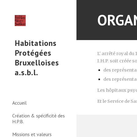
Sk
ORGA
Habitations
Protégées
L' arrêté royal du 1
Bruxelloises
I.H.P. soit créée 
a.s.b.l.
des représentan
des représenta
Les hôpitaux psych
Et le Service de S
Accueil
Création & spécificité des
H.P.B.
Missions et valeurs