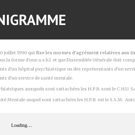
ip to main content
Skip to navigat
NIGRAMME
0 juillet 1990 qui
fixe les normes d'agrément relatives aux In
sous la forme d'une a.s.b.l. et que l'Assemblée Générale doit c
ts d'un hôpital psychiatrique ou des représentants d'un servic
nts d'un service de santé mentale.
iatriques auxquels sont rattachées les H.P.B. sont le C.H.U. S
anté Mentale auquel sont rattachées les H.P.B. est le S.S.M. Ant