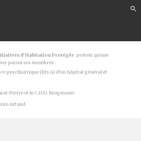
ion
itiatives d'Habitation Protégée
prévoit qu'une
ompter parmi ses membres :
e psychiatrique (lits A) d'un hôpital général et
aint-Pierre et le C.H.U. Brugmann.
onin Artaud.